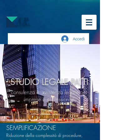
CP
LEGAL
Accedi
STUDIO LEGALE PATTI
consulenza e assistenza legale per
imprese e professionisti
SEMPLIFICAZIONE
Riduzione della complessità di procedure,