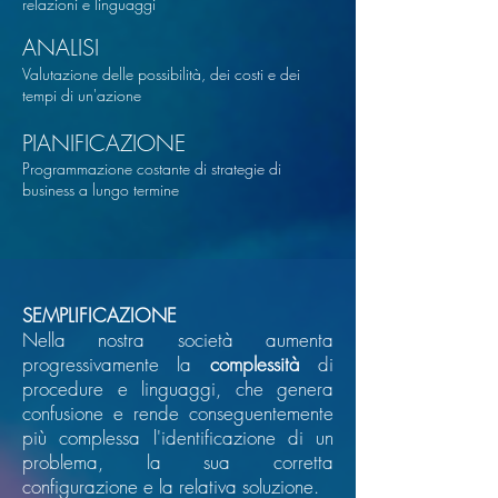
relazioni e linguaggi
ANALISI
Valutazione delle possibilità, dei costi e dei
tempi di un'azione
PIANIFICAZIONE
Programmazione costante di strategie di
business a lungo termine
SEMPLIFICAZIONE
Nella nostra società aumenta
progressivamente la
complessità
di
procedure e linguaggi, che genera
confusione e rende conseguentemente
più complessa l'identificazione di un
problema, la sua corretta
configurazione e la relativa soluzione.