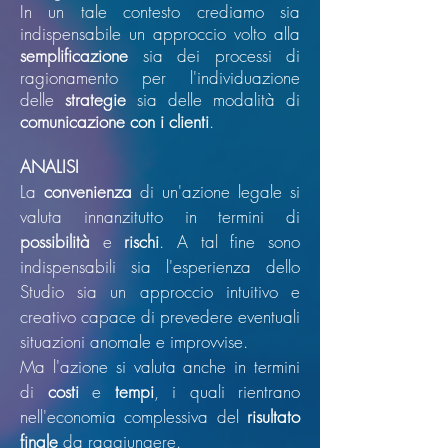
In un tale contesto crediamo sia
indispensabile un approccio volto alla
semplificazione
sia dei processi di
ragionamento per l'individuazione
delle
strategie
sia delle modalità di
comunicazione con i clienti
.
ANALISI
La
convenienza
di un'azione legale si
valuta innanzitutto in termini di
possibilità
e
rischi
. A tal fine sono
indispensabili sia l'esperienza dello
Studio sia un approccio intuitivo e
creativo capace di prevedere eventuali
situazioni anomale e improvvise.
Ma l'azione si valuta anche in termini
di
costi
e
tempi
, i quali rientrano
nell'economia complessiva del
risultato
finale
da raggiungere.