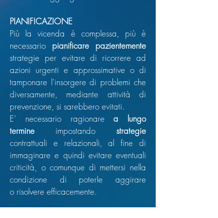
PIANIFICAZIONE
Più la vicenda è complessa, più è
necessario
pianificare pazientemente
strategie per evitare di ricorrere ad
azioni urgenti e approssimative o di
tamponare l'insorgere di problemi che
diversamente, mediante attività di
prevenzione, si sarebbero evitati.
E' necessario ragionare
a lungo
termine
impostando
strategie
contrattuali e relazionali, al fine di
immaginare e quindi evitare eventuali
criticità, o comunque di mettersi nella
condizione di poterle aggirare
o risolvere efficacemente.