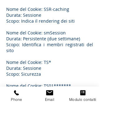
Nome del Cookie: SSR-caching
Durata: Sessione
Scopo: Indica il rendering dei siti
Nome del Cookie: smSession
Durata: Persistente (due settimane)
Scopo: Identifica i membri registrati del
sito
Nome del Cookie: TS*
Durata: Sessione
Scopo: Sicurezza
Nome del Cookie: TS01*******
Durata: Sessione
Scopo: Sicurezza
Phone
Email
Modulo contatti
Nome del Cookie: TSxxxxxxxx (dove x
viene sostituito con una serie casuale di
lettere e numeri)
Durata: Sessione
Scopo: Sicurezza