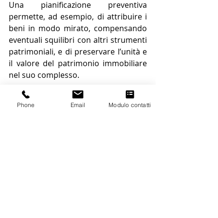
Una pianificazione preventiva 
permette, ad esempio, di attribuire i 
beni in modo mirato, compensando 
eventuali squilibri con altri strumenti 
patrimoniali, e di preservare l’unità e 
il valore del patrimonio immobiliare 
nel suo complesso.
Phone
Email
Modulo contatti
Considerazioni conclusive
La comunione ereditaria immobiliare 
non rappresenta necessariamente 
un problema nell’immediato, ma 
tende a diventarlo quando si protrae 
nel tempo senza una direzione 
chiara. Valutare per tempo le 
conseguenze di una successione non 