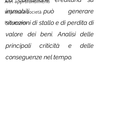
Altri approfondimenti
immobili può generare 
Imprese e Società
situazioni di stallo e di perdita di 
Patrimonio
valore dei beni. Analisi delle 
principali criticità e delle 
conseguenze nel tempo.