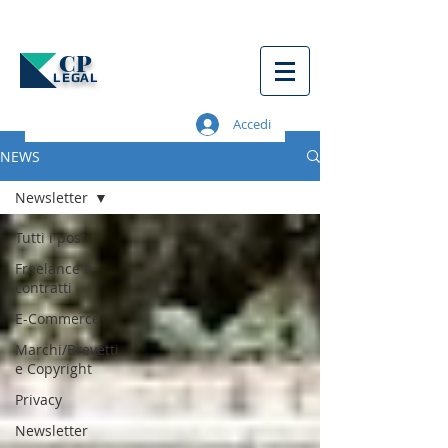
CP
LEGAL
Accedi
NEWS
Newsletter
Tutti i post
Freelance e
contratti
E-Commerce
Marchi/Brevetti
e Copyright
Privacy
Newsletter