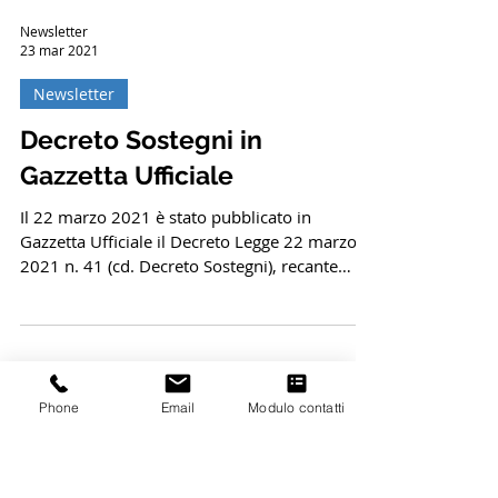
La Direttiva UE n. 904 del 5 giugno 2019 ha
l'obiettivo di prevenire e ridurre l’incidenza di
determinati prodotti di plastica...
Newsletter
23 mar 2021
Newsletter
Decreto Sostegni in
Gazzetta Ufficiale
Il 22 marzo 2021 è stato pubblicato in
Gazzetta Ufficiale il Decreto Legge 22 marzo
2021 n. 41 (cd. Decreto Sostegni), recante
Phone
Email
Modulo contatti
"Misure...
avv. Claudio Patti