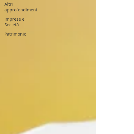
Altri
approfondimenti
Imprese e
Società
Patrimonio