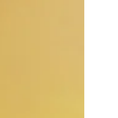
freelance e permettendogli di spiccare in
mezzo ai suoi concorrenti. Perché e quando
un freelance dovrebbe valutare la
registrazione del marchio? Il freelance ha il
compito di costruire un proprio brand e di
curare la propria immagine professionale.
Tramite il pe