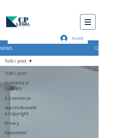
CP
LEGAL
Accedi
NEWS
Tutti i post
Tutti i post
Freelance e
contratti
E-Commerce
Marchi/Brevetti
e Copyright
Privacy
Newsletter