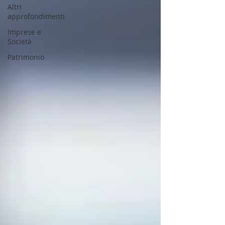
Altri
approfondimenti
Imprese e
Società
Patrimonio