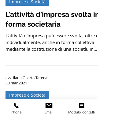
Newsletter
13 mar 2023
Imprese e Società
L'attività d'impresa svolta in
forma societaria
L'attività d'impresa può essere svolta, oltre che
individualmente, anche in forma collettiva
mediante la costituzione di una società. In...
avv. Ilaria Oberto Tarena
30 mar 2021
Phone
Email
Modulo contatti
Imprese e Società
Supersocietà di fatto e