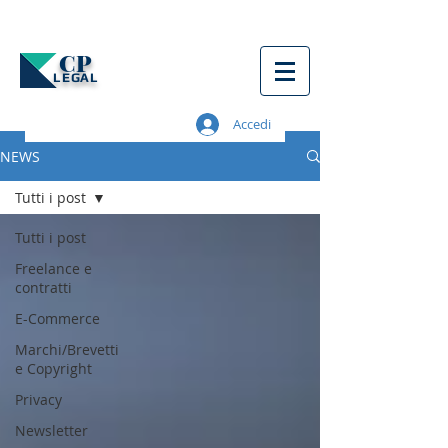
CP
LEGAL
Accedi
NEWS
Tutti i post
Tutti i post
Freelance e
contratti
E-Commerce
Marchi/Brevetti
e Copyright
Privacy
Newsletter