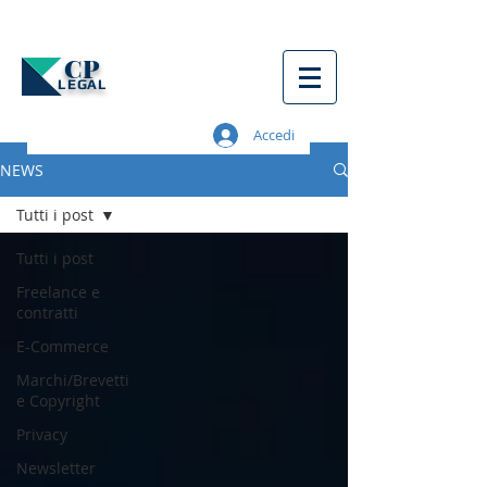
CP
LEGAL
Accedi
NEWS
Tutti i post
Tutti i post
Freelance e
contratti
E-Commerce
Marchi/Brevetti
e Copyright
Privacy
Newsletter