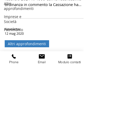
Altri
ordinanza in commento la Cassazione ha
approfondimenti
chiarito che nel...
Imprese e
Società
Newsletter
Patrimonio
12 mag 2020
Altri approfondimenti
La Tobin Tax non viola il
Trattato UE
Phone
Email
Modulo contatti
L’investimento in titoli disciplinati dal diritto
italiano è in sostanza meno vantaggioso
rispetto all’investimento in titoli esteri, a...