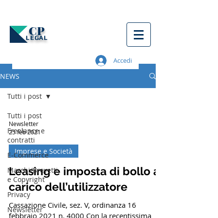
CP
LEGAL
Accedi
NEWS
Tutti i post
Tutti i post
Newsletter
Freelance e
25 feb 2021
contratti
Imprese e Società
E-Commerce
Leasing e imposta di bollo a
Marchi/Brevetti
e Copyright
carico dell’utilizzatore
Privacy
Cassazione Civile, sez. V, ordinanza 16
Newsletter
febbraio 2021 n. 4000 Con la recentissima