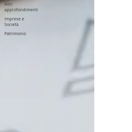
Altri
approfondimenti
Imprese e
Società
Patrimonio