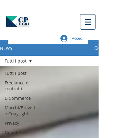
CP
LEGAL
Accedi
NEWS
Tutti i post
Tutti i post
Freelance e
contratti
E-Commerce
Marchi/Brevetti
e Copyright
Privacy
Newsletter