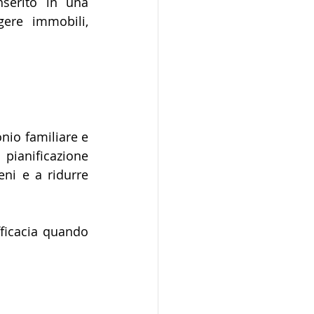
serito in una 
ere immobili, 
nio familiare e 
ianificazione 
ni e a ridurre 
ficacia quando 