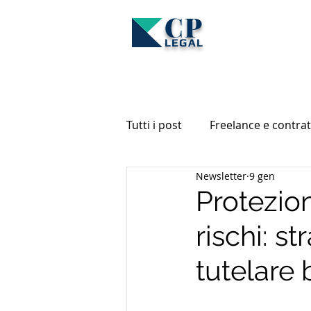
CP
LEGAL
Tutti i post
Freelance e contrat
Newsletter
9 gen
Altri approfondimenti
Im
Protezion
rischi: st
tutelare 