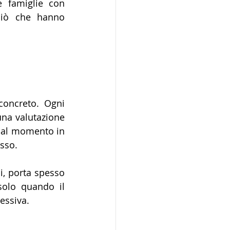
 famiglie con 
ciò che hanno 
concreto. Ogni 
na valutazione 
 dal momento in 
sso.
, porta spesso 
solo quando il 
essiva.