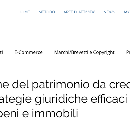
HOME
METODO
AREE DI ATTIVITA'
NEWS
MY
ti
E-Commerce
Marchi/Brevetti e Copyright
P
prese e Società
Patrimonio
e del patrimonio da cred
rategie giuridiche efficaci
beni e immobili