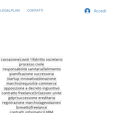
Accedi
 LEGALPLAN
CONTATTI
cassazione
covid-19
diritto societario
processo civile
responsabilità sanitaria
fallimento
pianificazione successoria
startup innovativa
donazione
marchio
requisiti
e-commerce
opposizione a decreto ingiuntivo
contratto freelance
Srl
sezioni unite
gdpr
successione ereditaria
registrazione marchio
agevolazioni
brevetto
freelance
contratti informatici
UIBM