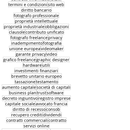
termini e condizioni
sito web
diritto bancario
fotografo professionale
proprietà intellettuale
proprietà industriale
obbligazioni
clausole
contributo unificato
fotografo freelance
privacy
inadempimento
fotografia
unione europea
videomaker
garante privacy
video
grafico freelance
graphic designer
hardware
utili
investimenti finanziari
brevetto unitario europeo
tassazione
testamento
aumento capitale
società di capitali
business plan
trust
software
decreto ingiuntivo
registro imprese
capitale sociale
avvocato francia
diritto di recesso
consob
recupero crediti
dividendi
contratti commerciali
contratto
servizi online