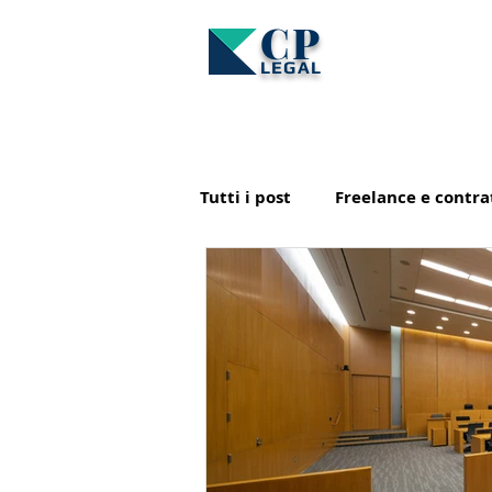
CP
LEGAL
Tutti i post
Freelance e contra
Marchi/Brevetti e Copyright
Altri approfondimenti
Im