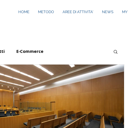
HOME
METODO
AREE DI ATTIVITA'
NEWS
MY
tti
E-Commerce
Privacy
Newsletter
prese e Società
Patrimonio